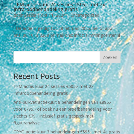
TFM actie: kuur 24 sessies €505,- met 2x
Infraroodbehandeling gratis
door
Saskia
|
okt 11, 2024
|
Uncategorized
De actie is geldig tot 28 februari 2025. Bel of app
ons: 06 1013 3268 of mail ons: info@slimmingcenter.nl
Zoeken
Recent Posts
TFM actie: kuur 24 sessies €505,- met 2x
Infraroodbehandeling gratis
Anti-buikvet actiekuur: 8 behandelingen van €895,-
voor €795,- of boek nu een proefbehandeling voor
slechts €79,- inclusief gratis gesprek met
figuuranalyse
CRYO actie: kuur 3 behandelingen €595,- met 4e gratis