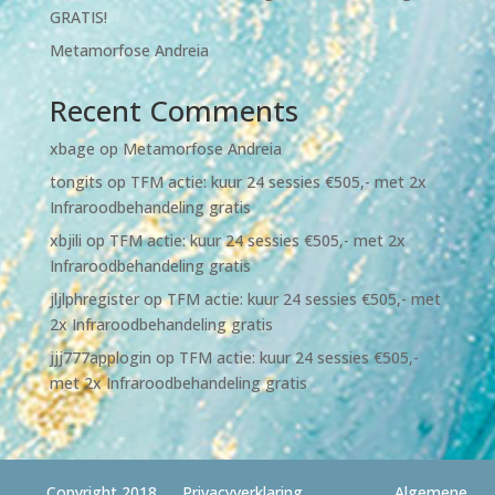
GRATIS!
Metamorfose Andreia
Recent Comments
xbage
op
Metamorfose Andreia
tongits
op
TFM actie: kuur 24 sessies €505,- met 2x
Infraroodbehandeling gratis
xbjili
op
TFM actie: kuur 24 sessies €505,- met 2x
Infraroodbehandeling gratis
jljlphregister
op
TFM actie: kuur 24 sessies €505,- met
2x Infraroodbehandeling gratis
jjj777applogin
op
TFM actie: kuur 24 sessies €505,-
met 2x Infraroodbehandeling gratis
Copyright 2018
Privacyverklaring
Algemene