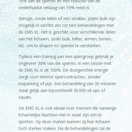
16% van de spieren en een reductie van de
onderhuidse vetlaag van 19% reëel is.
Stevige, ronde billen of een strakke, platte buik zijn
mogelijk in slechts zes tot tien behandelingen met
de EMS XL. Het is geschikt voor verschillende delen
van het lichaam, zoals buik, billen, armen, benen,
etc. om te shapen en spieren te versterken.
Tijdens een training van een spiergroep gebruik je
ongeveer 30% van die spieren. In een sessie met
de EMS XL is dit 100%. De doelgerichte energie
zorgt voor intense spiercontracties, zonder
inspanning of pijn. Een behandeling van 30 minuten
staat gelijk aan bijvoorbeeld 36.000 sit-ups of
squats.
De EMS XL is ook ideaal voor mensen die vanwege
lichamelijke klachten niet in staat zijn om te
sporten. Op deze manier kunnen zij hun lichaam
toch sterker maken. Na de behandelingen zal de