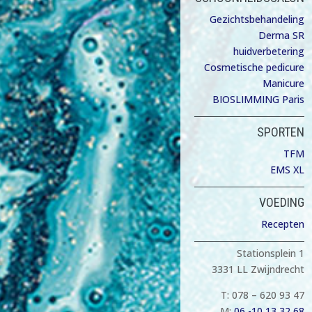
Gezichtsbehandeling
Derma SR
huidverbetering
Cosmetische pedicure
Manicure
BIOSLIMMING Paris
SPORTEN
TFM
EMS XL
VOEDING
Recepten
Stationsplein 1
3331 LL Zwijndrecht
T: 078 – 620 93 47
M:
06 -10 13 32 68