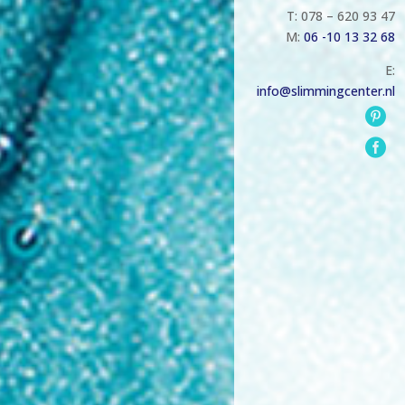
T: 078 – 620 93 47
M:
06 -10 13 32 68
E:
info@slimmingcenter.nl

