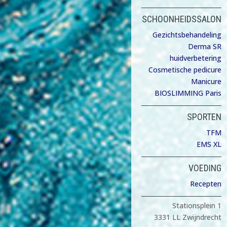
SCHOONHEIDSSALON
Gezichtsbehandeling
Derma SR
huidverbetering
Cosmetische pedicure
Manicure
BIOSLIMMING Paris
SPORTEN
TFM
EMS XL
VOEDING
Recepten
Stationsplein 1
3331 LL Zwijndrecht